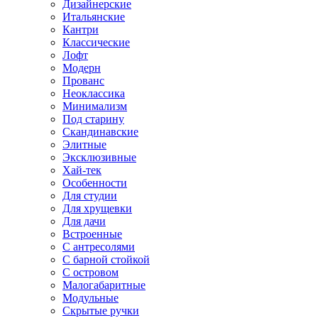
Дизайнерские
Итальянские
Кантри
Классические
Лофт
Модерн
Прованс
Неоклассика
Минимализм
Под старину
Скандинавские
Элитные
Эксклюзивные
Хай-тек
Особенности
Для студии
Для хрущевки
Для дачи
Встроенные
С антресолями
С барной стойкой
С островом
Малогабаритные
Модульные
Скрытые ручки