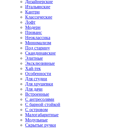
Дизайнерские
Итальянские
Кантри
Классические
Лофт
Модерн
Прованс
Неоклассика
Минимализм
Под старину
Скандинавские
Элитные
Эксклюзивные
Хай-тек
Особенности
Для студии
Для хрущевки
Для дачи
Встроенные
С антресолями
С барной стойкой
С островом
Малогабаритные
Модульные
Скрытые ручки