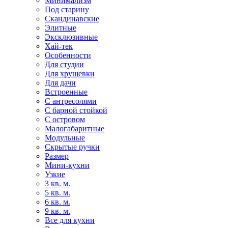
Минимализм
Под старину
Скандинавские
Элитные
Эксклюзивные
Хай-тек
Особенности
Для студии
Для хрущевки
Для дачи
Встроенные
С антресолями
С барной стойкой
С островом
Малогабаритные
Модульные
Скрытые ручки
Размер
Мини-кухни
Узкие
3 кв. м.
5 кв. м.
6 кв. м.
9 кв. м.
Все для кухни