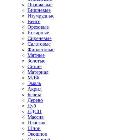
Оранжевые
Вишневые
Изумрудные
Венге
Ореховые
Янтарные
Сиреневые
Салатовые
Фиолетовые
Мятные
Золотые
Синие
Материал
МДФ
Эмаль
Акрил
Береза
Дерево
Дуб
ЛДСП
Массив
Пластик
Шпон
Экошпон
С патиной