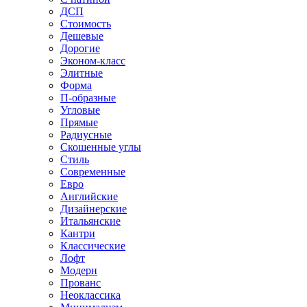
ДСП
Стоимость
Дешевые
Дорогие
Эконом-класс
Элитные
Форма
П-образные
Угловые
Прямые
Радиусные
Скошенные углы
Стиль
Современные
Евро
Английские
Дизайнерские
Итальянские
Кантри
Классические
Лофт
Модерн
Прованс
Неоклассика