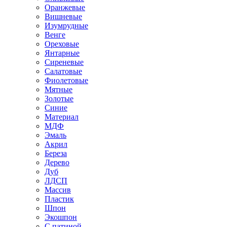
Оранжевые
Вишневые
Изумрудные
Венге
Ореховые
Янтарные
Сиреневые
Салатовые
Фиолетовые
Мятные
Золотые
Синие
Материал
МДФ
Эмаль
Акрил
Береза
Дерево
Дуб
ЛДСП
Массив
Пластик
Шпон
Экошпон
С патиной