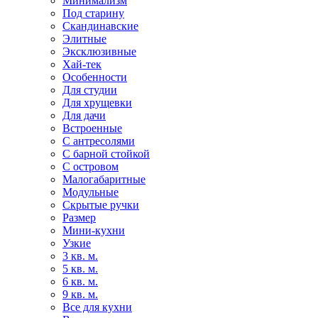
Минимализм
Под старину
Скандинавские
Элитные
Эксклюзивные
Хай-тек
Особенности
Для студии
Для хрущевки
Для дачи
Встроенные
С антресолями
С барной стойкой
С островом
Малогабаритные
Модульные
Скрытые ручки
Размер
Мини-кухни
Узкие
3 кв. м.
5 кв. м.
6 кв. м.
9 кв. м.
Все для кухни