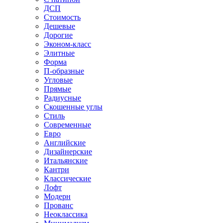
ДСП
Стоимость
Дешевые
Дорогие
Эконом-класс
Элитные
Форма
П-образные
Угловые
Прямые
Радиусные
Скошенные углы
Стиль
Современные
Евро
Английские
Дизайнерские
Итальянские
Кантри
Классические
Лофт
Модерн
Прованс
Неоклассика