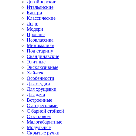
Дизайнерские
Итальянские
Кантри
Классические
Лофт
Модерн
Прованс
Неоклассика
Минимализм
Под старину
Скандинавские
Элитные
Эксклюзивные
Хай-тек
Особенности
Для студии
Для хрущевки
Для дачи
Встроенные
С антресолями
С барной стойкой
С островом
Малогабаритные
Модульные
Скрытые ручки