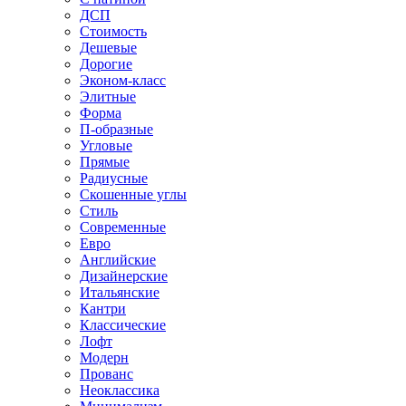
ДСП
Стоимость
Дешевые
Дорогие
Эконом-класс
Элитные
Форма
П-образные
Угловые
Прямые
Радиусные
Скошенные углы
Стиль
Современные
Евро
Английские
Дизайнерские
Итальянские
Кантри
Классические
Лофт
Модерн
Прованс
Неоклассика