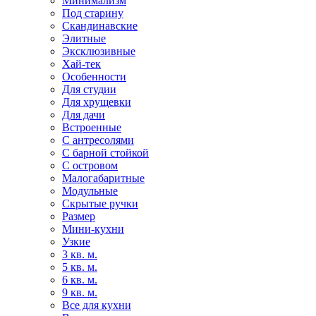
Минимализм
Под старину
Скандинавские
Элитные
Эксклюзивные
Хай-тек
Особенности
Для студии
Для хрущевки
Для дачи
Встроенные
С антресолями
С барной стойкой
С островом
Малогабаритные
Модульные
Скрытые ручки
Размер
Мини-кухни
Узкие
3 кв. м.
5 кв. м.
6 кв. м.
9 кв. м.
Все для кухни