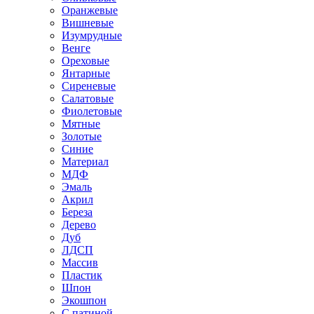
Оранжевые
Вишневые
Изумрудные
Венге
Ореховые
Янтарные
Сиреневые
Салатовые
Фиолетовые
Мятные
Золотые
Синие
Материал
МДФ
Эмаль
Акрил
Береза
Дерево
Дуб
ЛДСП
Массив
Пластик
Шпон
Экошпон
С патиной