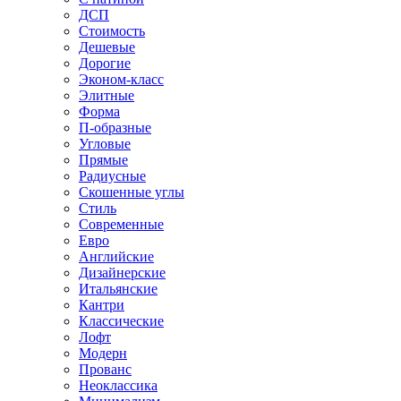
ДСП
Стоимость
Дешевые
Дорогие
Эконом-класс
Элитные
Форма
П-образные
Угловые
Прямые
Радиусные
Скошенные углы
Стиль
Современные
Евро
Английские
Дизайнерские
Итальянские
Кантри
Классические
Лофт
Модерн
Прованс
Неоклассика