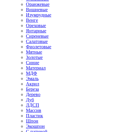
Оранжевые
Вишневые
Изумрудные
Венге
Ореховые
Янтарные
Сиреневые
Салатовые
Фиолетовые
Мятные
Золотые
Синие
Материал
МДФ
Эмаль
Акрил
Береза
Дерево
Дуб
ЛДСП
Массив
Пластик
Шпон
Экошпон
С патиной