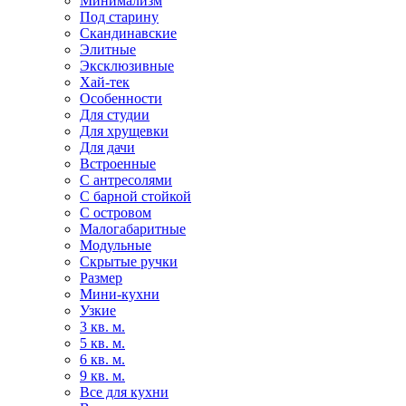
Минимализм
Под старину
Скандинавские
Элитные
Эксклюзивные
Хай-тек
Особенности
Для студии
Для хрущевки
Для дачи
Встроенные
С антресолями
С барной стойкой
С островом
Малогабаритные
Модульные
Скрытые ручки
Размер
Мини-кухни
Узкие
3 кв. м.
5 кв. м.
6 кв. м.
9 кв. м.
Все для кухни