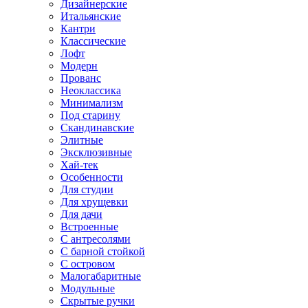
Дизайнерские
Итальянские
Кантри
Классические
Лофт
Модерн
Прованс
Неоклассика
Минимализм
Под старину
Скандинавские
Элитные
Эксклюзивные
Хай-тек
Особенности
Для студии
Для хрущевки
Для дачи
Встроенные
С антресолями
С барной стойкой
С островом
Малогабаритные
Модульные
Скрытые ручки