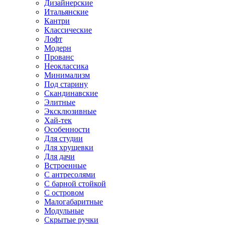
Дизайнерские
Итальянские
Кантри
Классические
Лофт
Модерн
Прованс
Неоклассика
Минимализм
Под старину
Скандинавские
Элитные
Эксклюзивные
Хай-тек
Особенности
Для студии
Для хрущевки
Для дачи
Встроенные
С антресолями
С барной стойкой
С островом
Малогабаритные
Модульные
Скрытые ручки