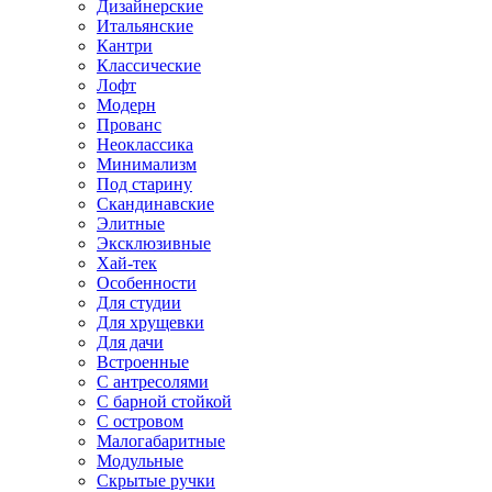
Дизайнерские
Итальянские
Кантри
Классические
Лофт
Модерн
Прованс
Неоклассика
Минимализм
Под старину
Скандинавские
Элитные
Эксклюзивные
Хай-тек
Особенности
Для студии
Для хрущевки
Для дачи
Встроенные
С антресолями
С барной стойкой
С островом
Малогабаритные
Модульные
Скрытые ручки