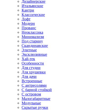
Дизайнерские
Итальянские
Кантри
Классические
Лофт
Модерн
Прованс
Неоклассика
Минимализм
Под старину
Скандинавские
Элитные
Эксклюзивные
Хай-тек
Особенности
Для студии
Для хрущевки
Для дачи
Встроенные
С антресолями
С барной стойкой
С островом
Малогабаритные
Модульные
Скрытые ручки