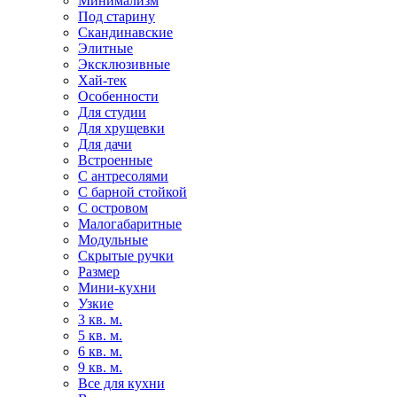
Минимализм
Под старину
Скандинавские
Элитные
Эксклюзивные
Хай-тек
Особенности
Для студии
Для хрущевки
Для дачи
Встроенные
С антресолями
С барной стойкой
С островом
Малогабаритные
Модульные
Скрытые ручки
Размер
Мини-кухни
Узкие
3 кв. м.
5 кв. м.
6 кв. м.
9 кв. м.
Все для кухни