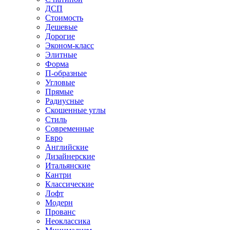
ДСП
Стоимость
Дешевые
Дорогие
Эконом-класс
Элитные
Форма
П-образные
Угловые
Прямые
Радиусные
Скошенные углы
Стиль
Современные
Евро
Английские
Дизайнерские
Итальянские
Кантри
Классические
Лофт
Модерн
Прованс
Неоклассика