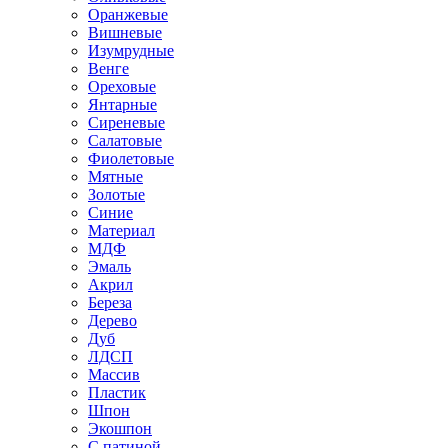
Оранжевые
Вишневые
Изумрудные
Венге
Ореховые
Янтарные
Сиреневые
Салатовые
Фиолетовые
Мятные
Золотые
Синие
Материал
МДФ
Эмаль
Акрил
Береза
Дерево
Дуб
ЛДСП
Массив
Пластик
Шпон
Экошпон
С патиной