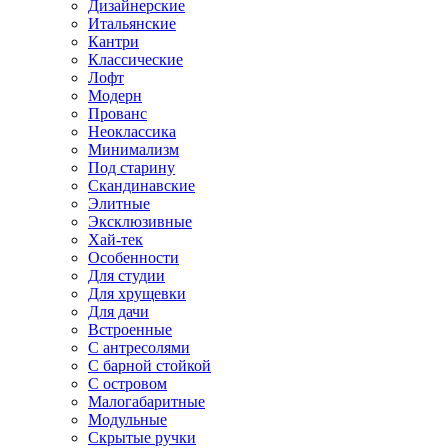
Дизайнерские
Итальянские
Кантри
Классические
Лофт
Модерн
Прованс
Неоклассика
Минимализм
Под старину
Скандинавские
Элитные
Эксклюзивные
Хай-тек
Особенности
Для студии
Для хрущевки
Для дачи
Встроенные
С антресолями
С барной стойкой
С островом
Малогабаритные
Модульные
Скрытые ручки