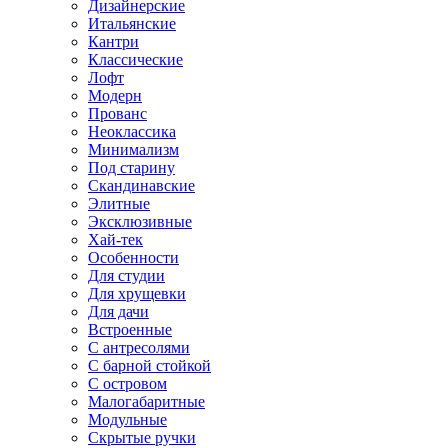
Дизайнерские
Итальянские
Кантри
Классические
Лофт
Модерн
Прованс
Неоклассика
Минимализм
Под старину
Скандинавские
Элитные
Эксклюзивные
Хай-тек
Особенности
Для студии
Для хрущевки
Для дачи
Встроенные
С антресолями
С барной стойкой
С островом
Малогабаритные
Модульные
Скрытые ручки