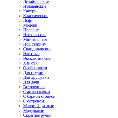
Дизайнерские
Итальянские
Кантри
Классические
Лофт
Модерн
Прованс
Неоклассика
Минимализм
Под старину
Скандинавские
Элитные
Эксклюзивные
Хай-тек
Особенности
Для студии
Для хрущевки
Для дачи
Встроенные
С антресолями
С барной стойкой
С островом
Малогабаритные
Модульные
Скрытые ручки