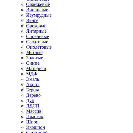
Оранжевые
Вишневые
Изумрудные
Венге
Ореховые
Янтарные
Сиреневые
Салатовые
Фиолетовые
Мятные
Золотые
Синие
Материал
МДФ
Эмаль
Акрил
Береза
Дерево
Дуб
ЛДСП
Массив
Пластик
Шпон
Экошпон
С патиной