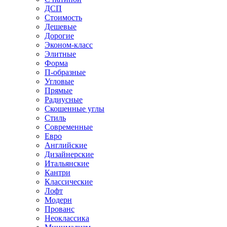
ДСП
Стоимость
Дешевые
Дорогие
Эконом-класс
Элитные
Форма
П-образные
Угловые
Прямые
Радиусные
Скошенные углы
Стиль
Современные
Евро
Английские
Дизайнерские
Итальянские
Кантри
Классические
Лофт
Модерн
Прованс
Неоклассика