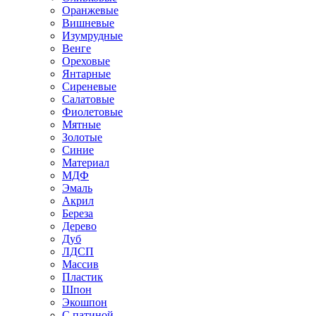
Оранжевые
Вишневые
Изумрудные
Венге
Ореховые
Янтарные
Сиреневые
Салатовые
Фиолетовые
Мятные
Золотые
Синие
Материал
МДФ
Эмаль
Акрил
Береза
Дерево
Дуб
ЛДСП
Массив
Пластик
Шпон
Экошпон
С патиной