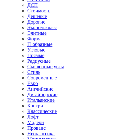
ДСП
Стоимость
Дешевые
Дорогие
Эконом-класс
Элитные
Форма
П-образные
Угловые
Прямые
Радиусные
Скошенные углы
Стиль
Современные
Евро
Английские
Дизайнерские
Итальянские
Кантри
Классические
Лофт
Модерн
Прованс
Неоклассика