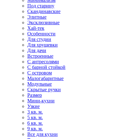
Минимализм
Под старину
Скандинавские
Элитные
Эксклюзивные
Хай-тек
Особенности
Для студии
Для хрущевки
Для дачи
Встроенные
С антресолями
С барной стойкой
С островом
Малогабаритные
Модульные
Скрытые ручки
Размер
Мини-кухни
Узкие
3 кв. м.
5 кв. м.
6 кв. м.
9 кв. м.
Все для кухни