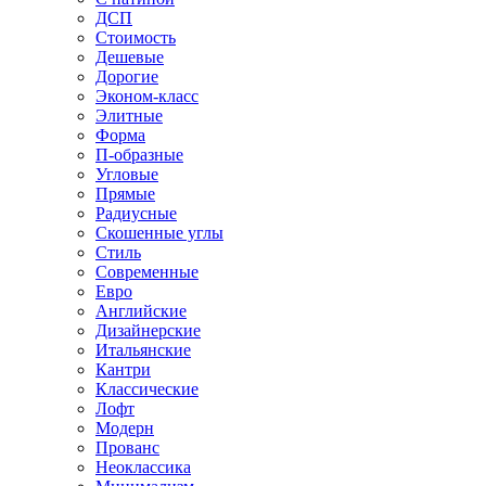
ДСП
Стоимость
Дешевые
Дорогие
Эконом-класс
Элитные
Форма
П-образные
Угловые
Прямые
Радиусные
Скошенные углы
Стиль
Современные
Евро
Английские
Дизайнерские
Итальянские
Кантри
Классические
Лофт
Модерн
Прованс
Неоклассика