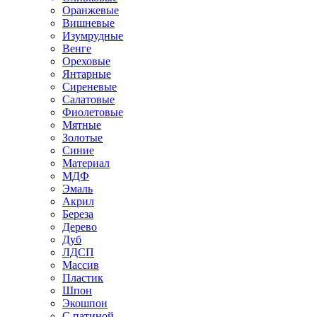
Оранжевые
Вишневые
Изумрудные
Венге
Ореховые
Янтарные
Сиреневые
Салатовые
Фиолетовые
Мятные
Золотые
Синие
Материал
МДФ
Эмаль
Акрил
Береза
Дерево
Дуб
ЛДСП
Массив
Пластик
Шпон
Экошпон
С патиной