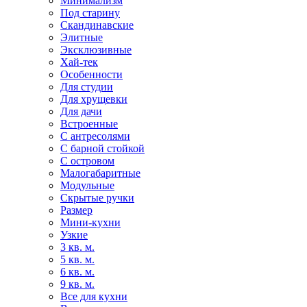
Минимализм
Под старину
Скандинавские
Элитные
Эксклюзивные
Хай-тек
Особенности
Для студии
Для хрущевки
Для дачи
Встроенные
С антресолями
С барной стойкой
С островом
Малогабаритные
Модульные
Скрытые ручки
Размер
Мини-кухни
Узкие
3 кв. м.
5 кв. м.
6 кв. м.
9 кв. м.
Все для кухни