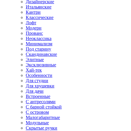
Дизайнерские
Итальянские
Кантри
Классические
Лофт
Модерн
Прованс
Неоклассика
Минимализм
Под старину
Скандинавские
Элитные
Эксклюзивные
Хай-тек
Особенности
Для студии
Для хрущевки
Для дачи
Встроенные
С антресолями
С барной стойкой
С островом
Малогабаритные
Модульные
Скрытые ручки