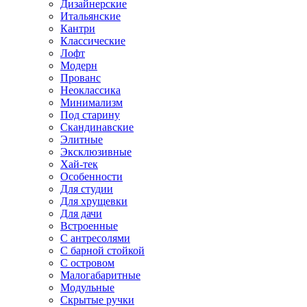
Дизайнерские
Итальянские
Кантри
Классические
Лофт
Модерн
Прованс
Неоклассика
Минимализм
Под старину
Скандинавские
Элитные
Эксклюзивные
Хай-тек
Особенности
Для студии
Для хрущевки
Для дачи
Встроенные
С антресолями
С барной стойкой
С островом
Малогабаритные
Модульные
Скрытые ручки