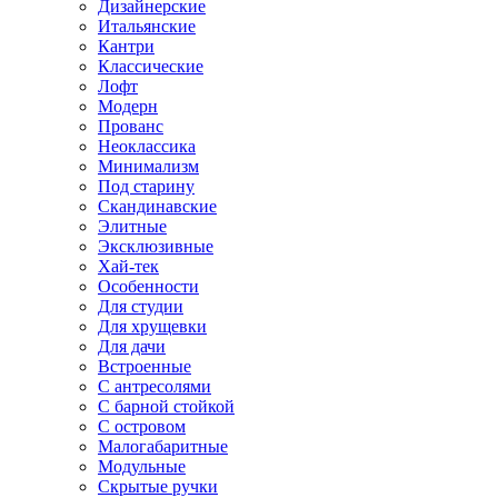
Дизайнерские
Итальянские
Кантри
Классические
Лофт
Модерн
Прованс
Неоклассика
Минимализм
Под старину
Скандинавские
Элитные
Эксклюзивные
Хай-тек
Особенности
Для студии
Для хрущевки
Для дачи
Встроенные
С антресолями
С барной стойкой
С островом
Малогабаритные
Модульные
Скрытые ручки