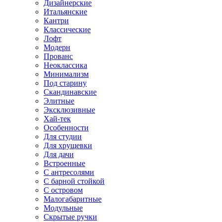
Дизайнерские
Итальянские
Кантри
Классические
Лофт
Модерн
Прованс
Неоклассика
Минимализм
Под старину
Скандинавские
Элитные
Эксклюзивные
Хай-тек
Особенности
Для студии
Для хрущевки
Для дачи
Встроенные
С антресолями
С барной стойкой
С островом
Малогабаритные
Модульные
Скрытые ручки