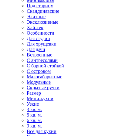
Минимализм
Под старину
Скандинавские
Элитные
Эксклюзивные
Хай-тек
Особенности
Для студии
Для хрущевки
Для дачи
Встроенные
С антресолями
С барной стойкой
С островом
Малогабаритные
Модульные
Скрытые ручки
Размер
Мини-кухни
Узкие
3 кв. м.
5 кв. м.
6 кв. м.
9 кв. м.
Все для кухни