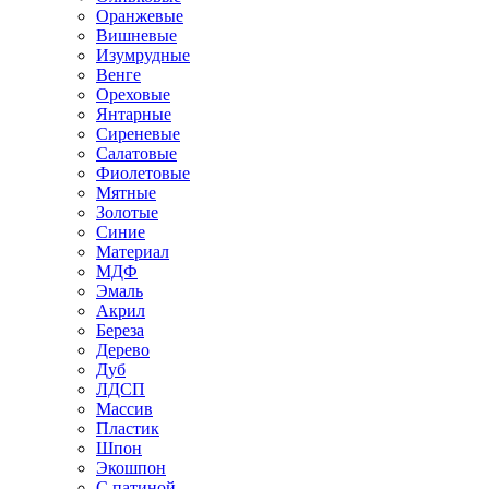
Оранжевые
Вишневые
Изумрудные
Венге
Ореховые
Янтарные
Сиреневые
Салатовые
Фиолетовые
Мятные
Золотые
Синие
Материал
МДФ
Эмаль
Акрил
Береза
Дерево
Дуб
ЛДСП
Массив
Пластик
Шпон
Экошпон
С патиной