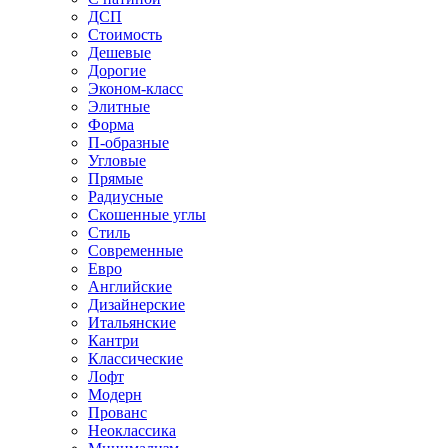
ДСП
Стоимость
Дешевые
Дорогие
Эконом-класс
Элитные
Форма
П-образные
Угловые
Прямые
Радиусные
Скошенные углы
Стиль
Современные
Евро
Английские
Дизайнерские
Итальянские
Кантри
Классические
Лофт
Модерн
Прованс
Неоклассика