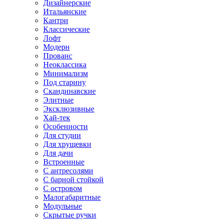
Дизайнерские
Итальянские
Кантри
Классические
Лофт
Модерн
Прованс
Неоклассика
Минимализм
Под старину
Скандинавские
Элитные
Эксклюзивные
Хай-тек
Особенности
Для студии
Для хрущевки
Для дачи
Встроенные
С антресолями
С барной стойкой
С островом
Малогабаритные
Модульные
Скрытые ручки