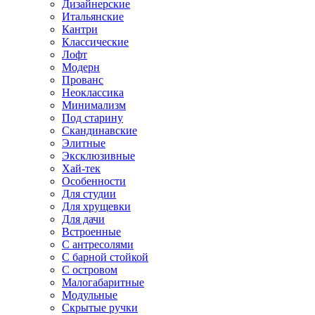
Дизайнерские
Итальянские
Кантри
Классические
Лофт
Модерн
Прованс
Неоклассика
Минимализм
Под старину
Скандинавские
Элитные
Эксклюзивные
Хай-тек
Особенности
Для студии
Для хрущевки
Для дачи
Встроенные
С антресолями
С барной стойкой
С островом
Малогабаритные
Модульные
Скрытые ручки