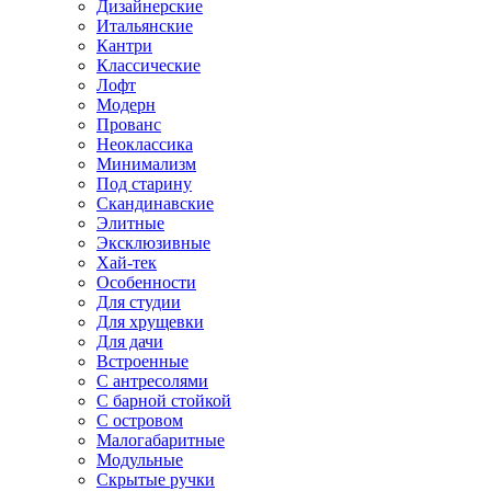
Дизайнерские
Итальянские
Кантри
Классические
Лофт
Модерн
Прованс
Неоклассика
Минимализм
Под старину
Скандинавские
Элитные
Эксклюзивные
Хай-тек
Особенности
Для студии
Для хрущевки
Для дачи
Встроенные
С антресолями
С барной стойкой
С островом
Малогабаритные
Модульные
Скрытые ручки