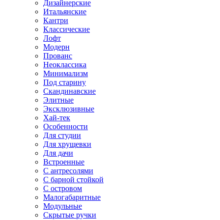
Дизайнерские
Итальянские
Кантри
Классические
Лофт
Модерн
Прованс
Неоклассика
Минимализм
Под старину
Скандинавские
Элитные
Эксклюзивные
Хай-тек
Особенности
Для студии
Для хрущевки
Для дачи
Встроенные
С антресолями
С барной стойкой
С островом
Малогабаритные
Модульные
Скрытые ручки