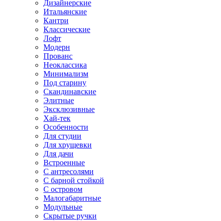
Дизайнерские
Итальянские
Кантри
Классические
Лофт
Модерн
Прованс
Неоклассика
Минимализм
Под старину
Скандинавские
Элитные
Эксклюзивные
Хай-тек
Особенности
Для студии
Для хрущевки
Для дачи
Встроенные
С антресолями
С барной стойкой
С островом
Малогабаритные
Модульные
Скрытые ручки