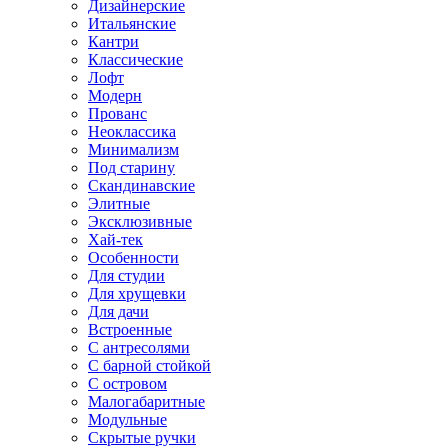
Дизайнерские
Итальянские
Кантри
Классические
Лофт
Модерн
Прованс
Неоклассика
Минимализм
Под старину
Скандинавские
Элитные
Эксклюзивные
Хай-тек
Особенности
Для студии
Для хрущевки
Для дачи
Встроенные
С антресолями
С барной стойкой
С островом
Малогабаритные
Модульные
Скрытые ручки