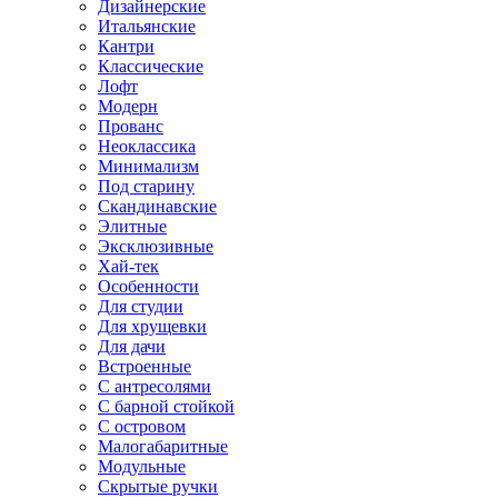
Дизайнерские
Итальянские
Кантри
Классические
Лофт
Модерн
Прованс
Неоклассика
Минимализм
Под старину
Скандинавские
Элитные
Эксклюзивные
Хай-тек
Особенности
Для студии
Для хрущевки
Для дачи
Встроенные
С антресолями
С барной стойкой
С островом
Малогабаритные
Модульные
Скрытые ручки