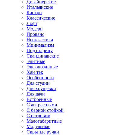
Дизайнерские
Итальянские
Кантри
Классические
Лофт
Модерн
Прованс
Неоклассика
Минимализм
Под старину
Скандинавские
Элитные
Эксклюзивные
Хай-тек
Особенности
Для студии
Для хрущевки
Для дачи
Встроенные
С антресолями
С барной стойкой
С островом
Малогабаритные
Модульные
Скрытые ручки