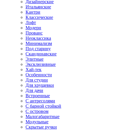
Дизайнерские
Итальянские
Кантри
Классические
Лофт
Модерн
Прованс
Неоклассика
Минимализм
Под старину
Скандинавские
Элитные
Эксклюзивные
Хай-тек
Особенности
Для студии
Для хрущевки
Для дачи
Встроенные
С антресолями
С барной стойкой
С островом
Малогабаритные
Модульные
Скрытые ручки