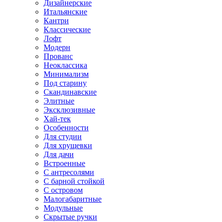
Дизайнерские
Итальянские
Кантри
Классические
Лофт
Модерн
Прованс
Неоклассика
Минимализм
Под старину
Скандинавские
Элитные
Эксклюзивные
Хай-тек
Особенности
Для студии
Для хрущевки
Для дачи
Встроенные
С антресолями
С барной стойкой
С островом
Малогабаритные
Модульные
Скрытые ручки