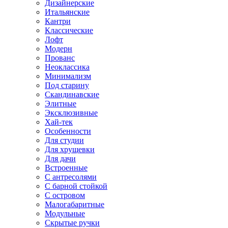
Дизайнерские
Итальянские
Кантри
Классические
Лофт
Модерн
Прованс
Неоклассика
Минимализм
Под старину
Скандинавские
Элитные
Эксклюзивные
Хай-тек
Особенности
Для студии
Для хрущевки
Для дачи
Встроенные
С антресолями
С барной стойкой
С островом
Малогабаритные
Модульные
Скрытые ручки