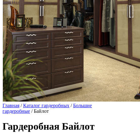
Главная
/
Каталог гардеробных
/
Большие
гардеробные
/ Байлот
Гардеробная Байлот