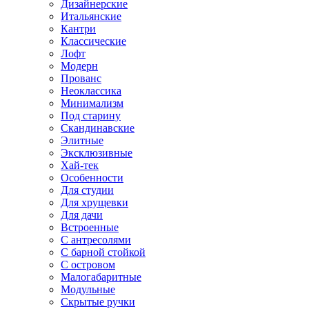
Дизайнерские
Итальянские
Кантри
Классические
Лофт
Модерн
Прованс
Неоклассика
Минимализм
Под старину
Скандинавские
Элитные
Эксклюзивные
Хай-тек
Особенности
Для студии
Для хрущевки
Для дачи
Встроенные
С антресолями
С барной стойкой
С островом
Малогабаритные
Модульные
Скрытые ручки