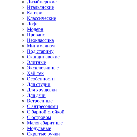
Дизайнерские
Итальянские
Кантри
Классические
Лофт
Модерн
Прованс
Неоклассика
Минимализм
Под старину
Скандинавские
Элитные
Эксклюзивные
Хай-тек
Особенности
Для студии
Для хрущевки
Для дачи
Встроенные
С антресолями
С барной стойкой
С островом
Малогабаритные
Модульные
Скрытые ручки