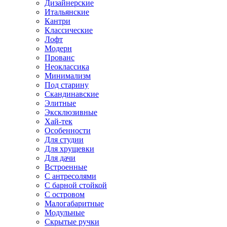
Дизайнерские
Итальянские
Кантри
Классические
Лофт
Модерн
Прованс
Неоклассика
Минимализм
Под старину
Скандинавские
Элитные
Эксклюзивные
Хай-тек
Особенности
Для студии
Для хрущевки
Для дачи
Встроенные
С антресолями
С барной стойкой
С островом
Малогабаритные
Модульные
Скрытые ручки