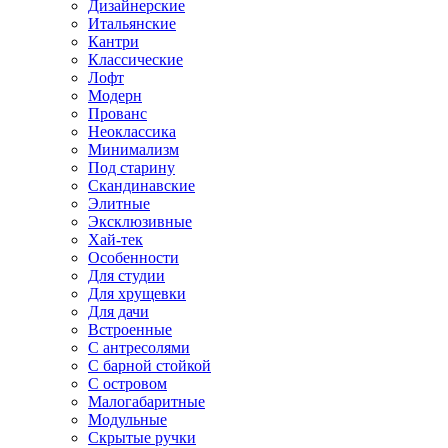
Дизайнерские
Итальянские
Кантри
Классические
Лофт
Модерн
Прованс
Неоклассика
Минимализм
Под старину
Скандинавские
Элитные
Эксклюзивные
Хай-тек
Особенности
Для студии
Для хрущевки
Для дачи
Встроенные
С антресолями
С барной стойкой
С островом
Малогабаритные
Модульные
Скрытые ручки