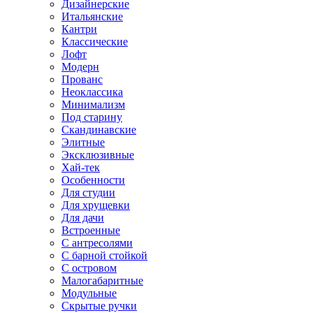
Дизайнерские
Итальянские
Кантри
Классические
Лофт
Модерн
Прованс
Неоклассика
Минимализм
Под старину
Скандинавские
Элитные
Эксклюзивные
Хай-тек
Особенности
Для студии
Для хрущевки
Для дачи
Встроенные
С антресолями
С барной стойкой
С островом
Малогабаритные
Модульные
Скрытые ручки