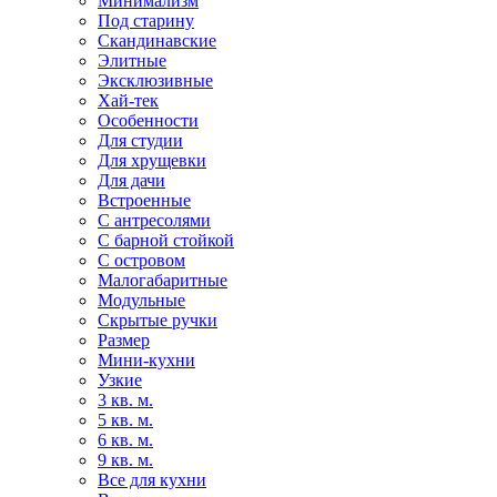
Минимализм
Под старину
Скандинавские
Элитные
Эксклюзивные
Хай-тек
Особенности
Для студии
Для хрущевки
Для дачи
Встроенные
С антресолями
С барной стойкой
С островом
Малогабаритные
Модульные
Скрытые ручки
Размер
Мини-кухни
Узкие
3 кв. м.
5 кв. м.
6 кв. м.
9 кв. м.
Все для кухни