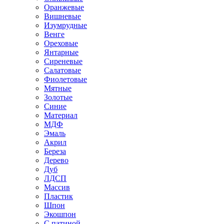
Оранжевые
Вишневые
Изумрудные
Венге
Ореховые
Янтарные
Сиреневые
Салатовые
Фиолетовые
Мятные
Золотые
Синие
Материал
МДФ
Эмаль
Акрил
Береза
Дерево
Дуб
ЛДСП
Массив
Пластик
Шпон
Экошпон
С патиной