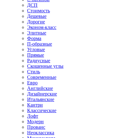
ДСП
Стоимость
Дешевые
Дорогие
Эконом-класс
Элитные
Форма
П-образные
Угловые
Прямые
Радиусные
Скошенные углы
Стиль
Современные
Евро
Английские
Дизайнерские
Итальянские
Кантри
Классические
Лофт
Модерн
Прованс
Неоклассика