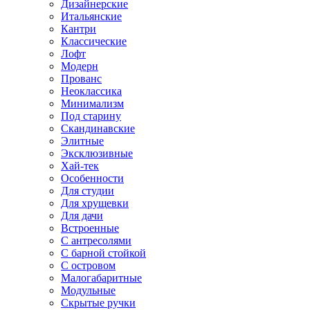
Дизайнерские
Итальянские
Кантри
Классические
Лофт
Модерн
Прованс
Неоклассика
Минимализм
Под старину
Скандинавские
Элитные
Эксклюзивные
Хай-тек
Особенности
Для студии
Для хрущевки
Для дачи
Встроенные
С антресолями
С барной стойкой
С островом
Малогабаритные
Модульные
Скрытые ручки