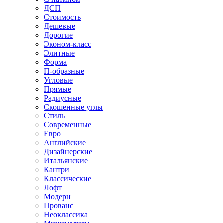
ДСП
Стоимость
Дешевые
Дорогие
Эконом-класс
Элитные
Форма
П-образные
Угловые
Прямые
Радиусные
Скошенные углы
Стиль
Современные
Евро
Английские
Дизайнерские
Итальянские
Кантри
Классические
Лофт
Модерн
Прованс
Неоклассика