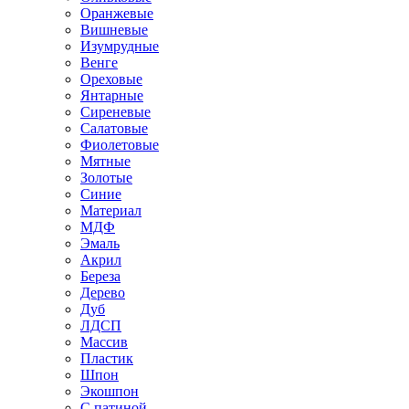
Оранжевые
Вишневые
Изумрудные
Венге
Ореховые
Янтарные
Сиреневые
Салатовые
Фиолетовые
Мятные
Золотые
Синие
Материал
МДФ
Эмаль
Акрил
Береза
Дерево
Дуб
ЛДСП
Массив
Пластик
Шпон
Экошпон
С патиной