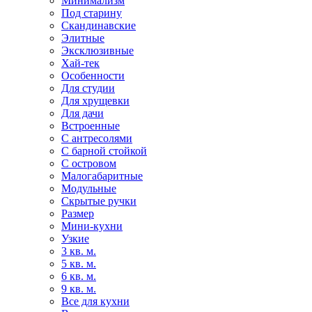
Минимализм
Под старину
Скандинавские
Элитные
Эксклюзивные
Хай-тек
Особенности
Для студии
Для хрущевки
Для дачи
Встроенные
С антресолями
С барной стойкой
С островом
Малогабаритные
Модульные
Скрытые ручки
Размер
Мини-кухни
Узкие
3 кв. м.
5 кв. м.
6 кв. м.
9 кв. м.
Все для кухни