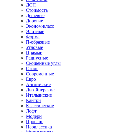
ДСП
Стоимость
Дешевые
Дорогие
Эконом-класс
Элитные
Форма
П-образные
Угловые
Прямые
Радиусные
Скошенные углы
Стиль
Современные
Евро
Английские
Дизайнерские
Итальянские
Кантри
Классические
Лофт
Модерн
Прованс
Неоклассика