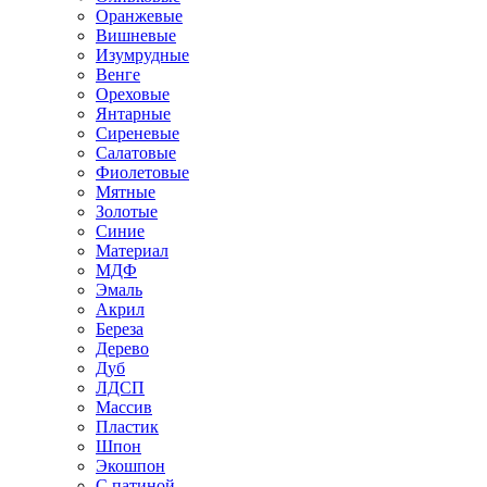
Оранжевые
Вишневые
Изумрудные
Венге
Ореховые
Янтарные
Сиреневые
Салатовые
Фиолетовые
Мятные
Золотые
Синие
Материал
МДФ
Эмаль
Акрил
Береза
Дерево
Дуб
ЛДСП
Массив
Пластик
Шпон
Экошпон
С патиной