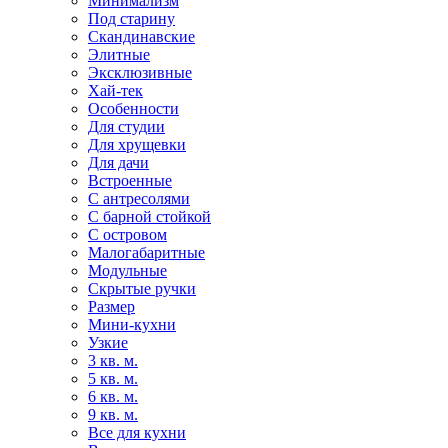
Минимализм
Под старину
Скандинавские
Элитные
Эксклюзивные
Хай-тек
Особенности
Для студии
Для хрущевки
Для дачи
Встроенные
С антресолями
С барной стойкой
С островом
Малогабаритные
Модульные
Скрытые ручки
Размер
Мини-кухни
Узкие
3 кв. м.
5 кв. м.
6 кв. м.
9 кв. м.
Все для кухни