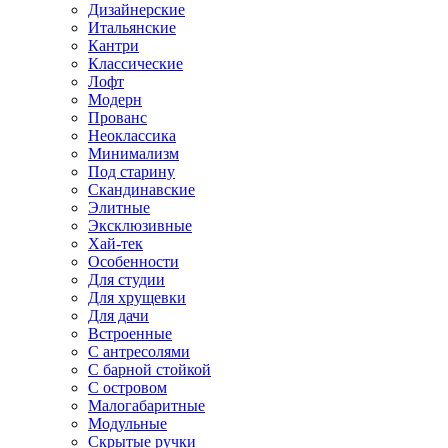
Дизайнерские
Итальянские
Кантри
Классические
Лофт
Модерн
Прованс
Неоклассика
Минимализм
Под старину
Скандинавские
Элитные
Эксклюзивные
Хай-тек
Особенности
Для студии
Для хрущевки
Для дачи
Встроенные
С антресолями
С барной стойкой
С островом
Малогабаритные
Модульные
Скрытые ручки