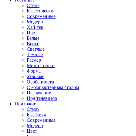
Стиль
Классические
Современные
Модерн
Хай-тек
Цвет
Белые
Венге
Светлые
Темные
Размер
Мини стенки
Форма
Угловые
Особенности
С компьютерным столом
Назначение
Под телевизор
Прихожие
Стиль
Классика
Современные
Модерн
Цвет