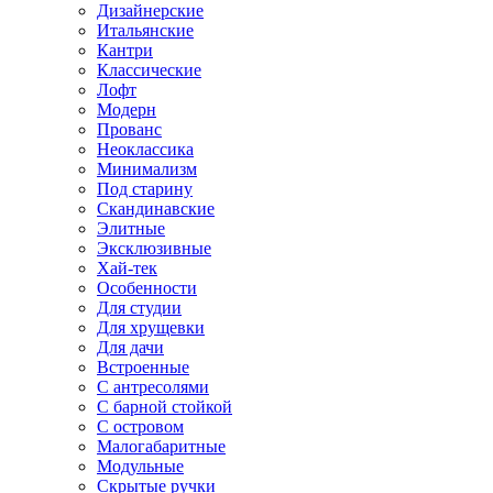
Дизайнерские
Итальянские
Кантри
Классические
Лофт
Модерн
Прованс
Неоклассика
Минимализм
Под старину
Скандинавские
Элитные
Эксклюзивные
Хай-тек
Особенности
Для студии
Для хрущевки
Для дачи
Встроенные
С антресолями
С барной стойкой
С островом
Малогабаритные
Модульные
Скрытые ручки