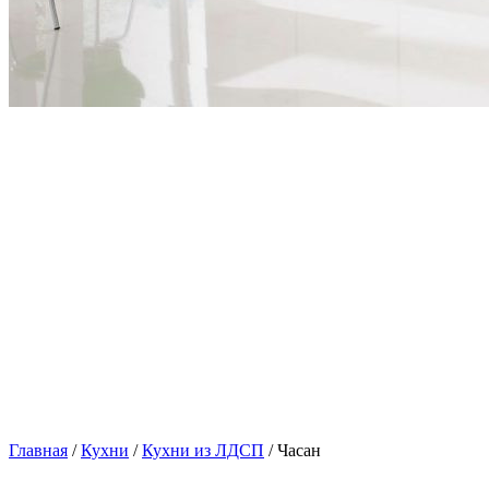
Главная
/
Кухни
/
Кухни из ЛДСП
/ Часан