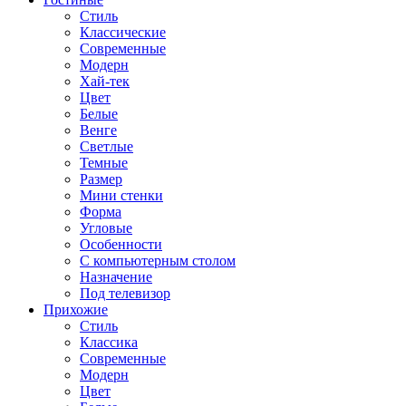
Стиль
Классические
Современные
Модерн
Хай-тек
Цвет
Белые
Венге
Светлые
Темные
Размер
Мини стенки
Форма
Угловые
Особенности
С компьютерным столом
Назначение
Под телевизор
Прихожие
Стиль
Классика
Современные
Модерн
Цвет