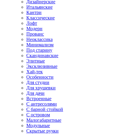
Дизайнерские
Итальянские
Кантри
Классические
Лофт
Модерн
Прованс
Неоклассика
Минимализм
Под старину
Скандинавские
Элитные
Эксклюзивные
Хай-тек
Особенности
Для студии
Для хрущевки
Для дачи
Встроенные
С антресолями
С барной стойкой
С островом
Малогабаритные
Модульные
Скрытые ручки