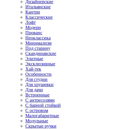
Дизайнерские
Итальянские
Кантри
Классические
Лофт
Модерн
Прованс
Неоклассика
Минимализм
Под старину
Скандинавские
Элитные
Эксклюзивные
Хай-тек
Особенности
Для студии
Для хрущевки
Для дачи
Встроенные
С антресолями
С барной стойкой
С островом
Малогабаритные
Модульные
Скрытые ручки