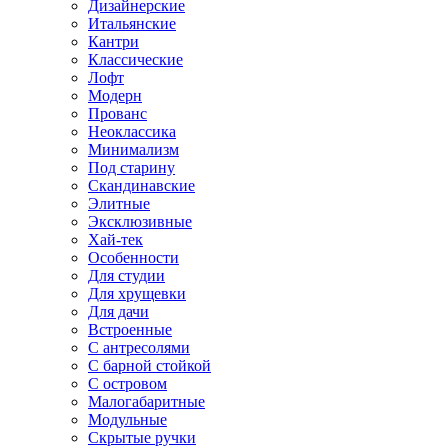
Дизайнерские
Итальянские
Кантри
Классические
Лофт
Модерн
Прованс
Неоклассика
Минимализм
Под старину
Скандинавские
Элитные
Эксклюзивные
Хай-тек
Особенности
Для студии
Для хрущевки
Для дачи
Встроенные
С антресолями
С барной стойкой
С островом
Малогабаритные
Модульные
Скрытые ручки