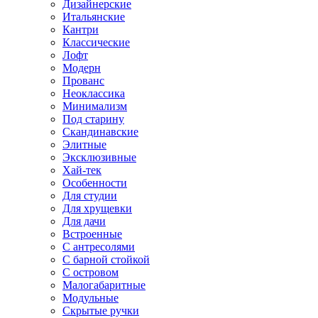
Дизайнерские
Итальянские
Кантри
Классические
Лофт
Модерн
Прованс
Неоклассика
Минимализм
Под старину
Скандинавские
Элитные
Эксклюзивные
Хай-тек
Особенности
Для студии
Для хрущевки
Для дачи
Встроенные
С антресолями
С барной стойкой
С островом
Малогабаритные
Модульные
Скрытые ручки